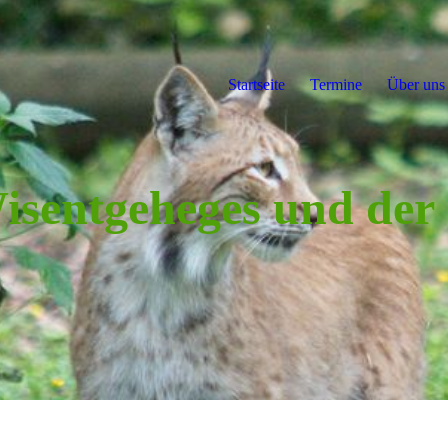
Startseite
Termine
Über uns
isentgeheges u
nd der