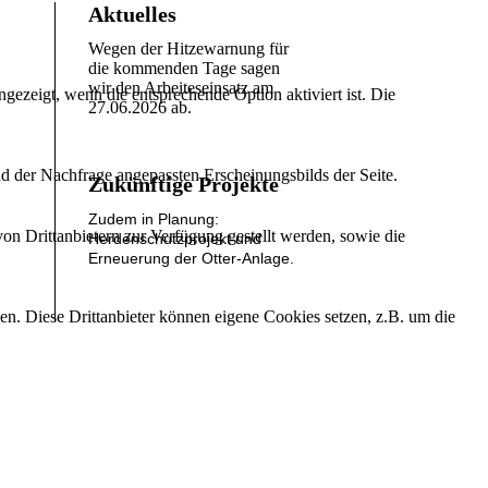
Aktuelles
Wegen der Hitzewarnung für
die kommenden Tage sagen
wir den Arbeiteseinsatz am
ezeigt, wenn die entsprechende Option aktiviert ist. Die
27.06.2026 ab.
d der Nachfrage angepassten Erscheinungsbilds der Seite.
Zukünftige Projekte
Zudem in Planung:
on Drittanbietern zur Verfügung gestellt werden, sowie die
Herdenschutzprojekt und
Erneuerung der Otter-Anlage.
den. Diese Drittanbieter können eigene Cookies setzen, z.B. um die