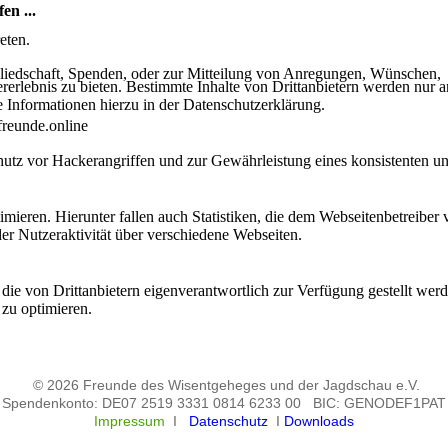
n ...
eten.
liedschaft, Spenden, oder zur Mitteilung von Anregungen, Wünschen,
lebnis zu bieten. Bestimmte Inhalte von Drittanbietern werden nur ang
e Informationen hierzu in der Datenschutzerklärung.
freunde.online
utz vor Hackerangriffen und zur Gewährleistung eines konsistenten un
ieren. Hierunter fallen auch Statistiken, die dem Webseitenbetreiber v
r Nutzeraktivität über verschiedene Webseiten.
 die von Drittanbietern eigenverantwortlich zur Verfügung gestellt wer
 zu optimieren.
© 2026 Freunde des Wisentgeheges und der Jagdschau e.V.
Spendenkonto: DE07 2519 3331 0814 6233 00 BIC: GENODEF1PAT
Impressum
I
Datenschutz
I
Downloads