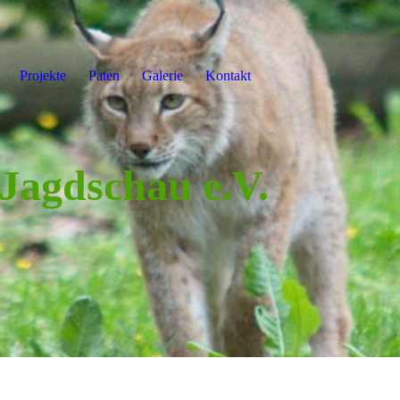
Projekte
Paten
Galerie
Kontakt
 Jagdschau e.V.